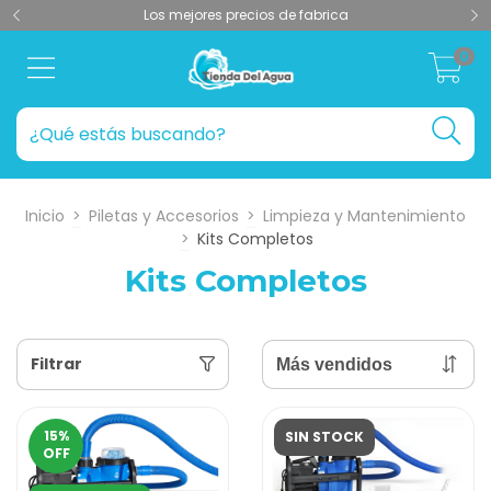
Los mejores precios de fabrica
0
Inicio
>
Piletas y Accesorios
>
Limpieza y Mantenimiento
>
Kits Completos
Kits Completos
Filtrar
15
%
SIN STOCK
OFF