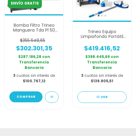
ENVÍO GRATIS
Bomba Filtro Trineo
Manguera Tda Pl 50
Trineo Equipo
Autocebante 12000l/h
Limpiafondo Portátil
$355.648,65
para pileta hasta
30.000 L con bomba
$419.416,52
$302.301,35
TDA 0,5 HP + Esferas y
Barral 2,40
$398.445,69
con
$287.186,28
con
Transferencia
Transferencia
Bancaria
Bancaria
3
cuotas sin interés de
3
cuotas sin interés de
$139.805,51
$100.767,12
VER