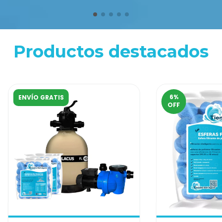
Productos destacados
6
%
ENVÍO GRATIS
OFF