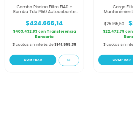
Combo Piscina Filtro Fl40 +
Carga Filt
Bomba Tda Pl50 Autocebante
Mantenimiento
1/2hp
Fil
$424.666,14
$
$25.165,50
$403.432,83
con
Transferencia
$22.472,79
con
Bancaria
Banc
3
cuotas sin interés de
$141.555,38
3
cuotas sin int