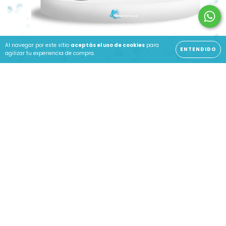
Al navegar por este sitio
aceptás el uso de cookies
para
ENTENDIDO
agilizar tu experiencia de compra.
Purificadores