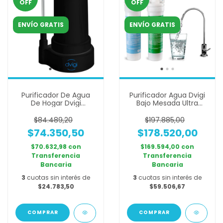
OFF
OFF
ENVÍO GRATIS
ENVÍO GRATIS
Purificador De Agua
Purificador Agua Dvigi
De Hogar Dvigi
Bajo Mesada Ultra
Compact Mini Con
Filtración Canilla
Filtro
$84.489,20
$197.885,00
$74.350,50
$178.520,00
$70.632,98
con
$169.594,00
con
Transferencia
Transferencia
Bancaria
Bancaria
3
cuotas sin interés de
3
cuotas sin interés de
$24.783,50
$59.506,67
COMPRAR
COMPRAR