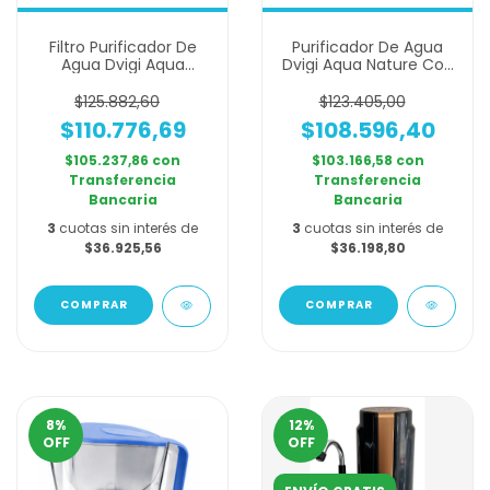
Filtro Purificador De
Purificador De Agua
Agua Dvigi Aqua
Dvigi Aqua Nature Con
Blanco Sobre Mesada
Madera 14.000 Lts
$125.882,60
$123.405,00
$110.776,69
$108.596,40
$105.237,86
con
$103.166,58
con
Transferencia
Transferencia
Bancaria
Bancaria
3
cuotas sin interés de
3
cuotas sin interés de
$36.925,56
$36.198,80
COMPRAR
COMPRAR
8
%
12
%
OFF
OFF