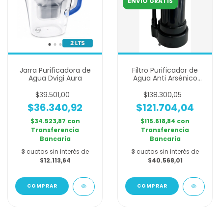
ENVÍO GRATIS
Jarra Purificadora de
Filtro Purificador de
Agua Dvigi Aura
Agua Anti Arsénico
DVIGI AS PLUS - Negro
y Dorado
$39.501,00
$138.300,05
$36.340,92
$121.704,04
$34.523,87
con
$115.618,84
con
Transferencia
Transferencia
Bancaria
Bancaria
3
cuotas sin interés de
3
cuotas sin interés de
$12.113,64
$40.568,01