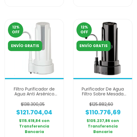
12
%
12
%
OFF
OFF
ENVÍO GRATIS
ENVÍO GRATIS
Filtro Purificador de
Purificador De Agua
Agua Anti Arsénico
Filtro Sobre Mesada
DVIGI AS PLUS - Blanco
Dvigi Aqua Negro
y Plateado
$138.300,05
$125.882,60
$121.704,04
$110.776,69
$115.618,84
con
$105.237,86
con
Transferencia
Transferencia
Bancaria
Bancaria