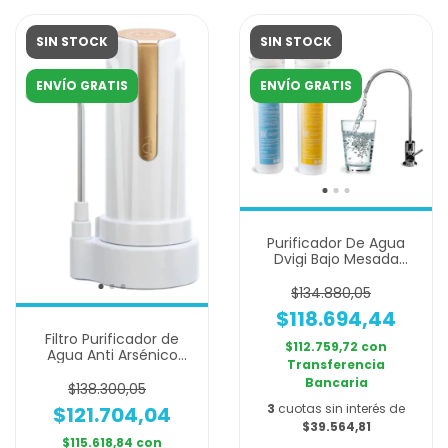
SIN STOCK
SIN STOCK
ENVÍO GRATIS
ENVÍO GRATIS
Purificador De Agua
Dvigi Bajo Mesada
Filtro + Canilla Y Acc
$134.880,05
$118.694,44
Filtro Purificador de
$112.759,72
con
Agua Anti Arsénico
Transferencia
DVIGI AS PLUS - Blanco
Bancaria
y Dorado
$138.300,05
3
cuotas sin interés de
$121.704,04
$39.564,81
$115.618,84
con