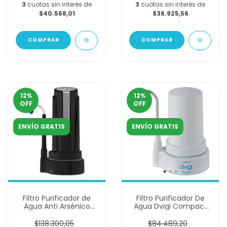
3
cuotas sin interés de
3
cuotas sin interés de
$40.568,01
$36.925,56
COMPRAR
COMPRAR
12
%
12
%
OFF
OFF
ENVÍO GRATIS
ENVÍO GRATIS
Filtro Purificador de
Filtro Purificador De
Agua Anti Arsénico
Agua Dvigi Compact
DVIGI AS PLUS - Negro
Mini Blanco 7000 Lt
y Plateado
$138.300,05
$84.489,20