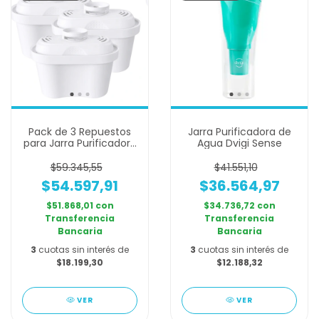
Pack de 3 Repuestos
Jarra Purificadora de
para Jarra Purificadora
Agua Dvigi Sense
Dvigi Aura
$59.345,55
$41.551,10
$54.597,91
$36.564,97
$51.868,01
con
$34.736,72
con
Transferencia
Transferencia
Bancaria
Bancaria
3
cuotas sin interés de
3
cuotas sin interés de
$18.199,30
$12.188,32
VER
VER