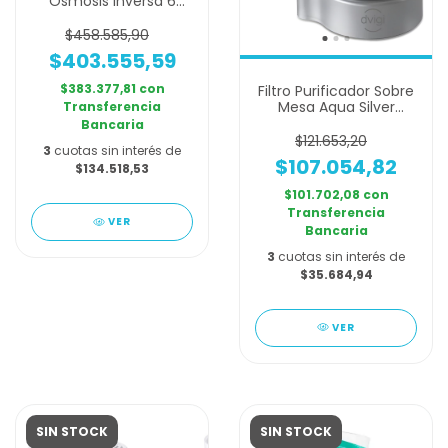
Osmosis Inversa 6
Etapas Osmopure
Dvigi
$458.585,90
$403.555,59
$383.377,81
con
Filtro Purificador Sobre
Mesa Aqua Silver
Transferencia
14.000 Ltrs Dvigi
Bancaria
$121.653,20
3
cuotas sin interés de
$107.054,82
$134.518,53
$101.702,08
con
Transferencia
VER
Bancaria
3
cuotas sin interés de
$35.684,94
VER
SIN STOCK
SIN STOCK