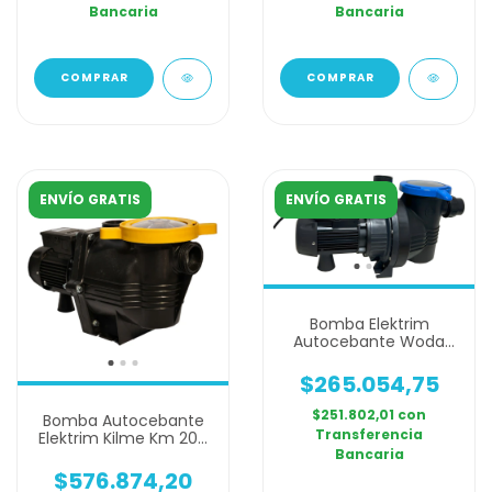
Bancaria
Bancaria
ENVÍO GRATIS
ENVÍO GRATIS
Bomba Elektrim
Autocebante Woda
Pool 100 Monofasica 1
Hp
$265.054,75
$251.802,01
con
Bomba Autocebante
Transferencia
Elektrim Kilme Km 200
Bancaria
Monofasica 2 Hp
$576.874,20