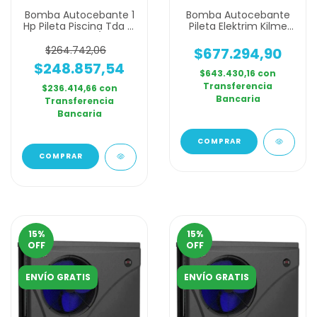
Bomba Autocebante 1
Bomba Autocebante
Hp Pileta Piscina Tda Pl
Pileta Elektrim Kilme
100 18 M3/h
300 Monofasica 3hp
$264.742,06
$677.294,90
$248.857,54
$643.430,16
con
Transferencia
$236.414,66
con
Bancaria
Transferencia
Bancaria
15
%
15
%
OFF
OFF
ENVÍO GRATIS
ENVÍO GRATIS