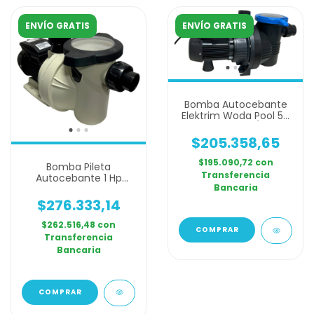
ENVÍO GRATIS
ENVÍO GRATIS
Bomba Autocebante
Elektrim Woda Pool 50
Monofasica 1/2 Hp
$205.358,65
$195.090,72
con
Bomba Pileta
Transferencia
Autocebante 1 Hp
Bancaria
Lacus Elektrim Piscina
Pl Fit 100
$276.333,14
$262.516,48
con
Transferencia
Bancaria