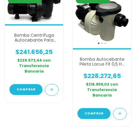
Bomba Centrífuga
Autocebante Para
Pileta Elektrim Lacus
Puelche Pl 75 Potencia
$241.656,25
3/4 Hp Monofásica
Bomba Autocebante
Piscina
$229.573,44
con
Pileta Lacus Fit 0,5 Hp
Transferencia
Piscina 12.300 L/h
Bancaria
$228.272,65
$216.859,02
con
Transferencia
Bancaria