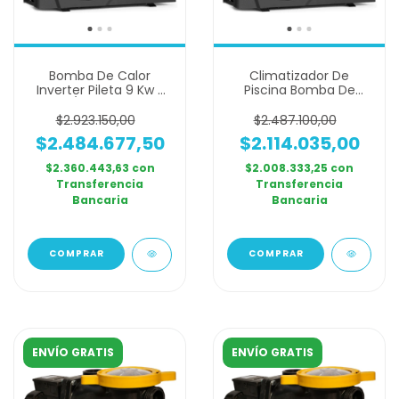
Bomba De Calor
Climatizador De
Inverter Pileta 9 Kw /
Piscina Bomba De
30m2 / 45000 Lts Wifi
Calor Nataclor 7 Kw 20
M3
$2.923.150,00
$2.487.100,00
$2.484.677,50
$2.114.035,00
$2.360.443,63
con
$2.008.333,25
con
Transferencia
Transferencia
Bancaria
Bancaria
ENVÍO GRATIS
ENVÍO GRATIS