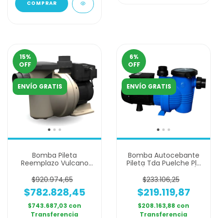
15
%
6
%
OFF
OFF
ENVÍO GRATIS
ENVÍO GRATIS
Bomba Pileta
Bomba Autocebante
Reemplazo Vulcano
Pileta Tda Puelche Pl-
Bajo Consumo Hasta 1
75 3/4 0,75hp 15m3/h
Hp
$920.974,65
$233.106,25
$782.828,45
$219.119,87
$743.687,03
con
$208.163,88
con
Transferencia
Transferencia