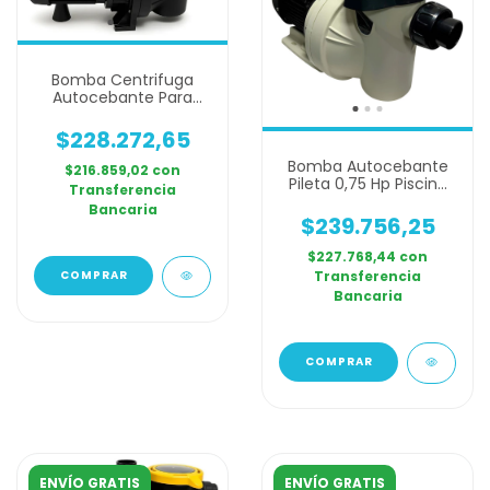
Bomba Centrifuga
Autocebante Para
Pileta Piscina Elektrim
Lacus Puelche Pl 50 0,5
$228.272,65
Hp | | 12.300 Lts/hora |
Bomba Autocebante
Monofásica |
$216.859,02
con
Pileta 0,75 Hp Piscina
Transferencia
Lacus Pl Fit 75
Bancaria
$239.756,25
$227.768,44
con
Transferencia
Bancaria
ENVÍO GRATIS
ENVÍO GRATIS