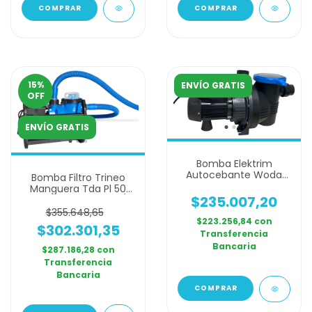
15
%
ENVÍO GRATIS
OFF
ENVÍO GRATIS
Bomba Elektrim
Autocebante Woda
Bomba Filtro Trineo
Pool 75 Monofasica
Manguera Tda Pl 50
3/4 Hp
$235.007,20
Autocebante 12000l/h
$355.648,65
$223.256,84
con
$302.301,35
Transferencia
Bancaria
$287.186,28
con
Transferencia
Bancaria