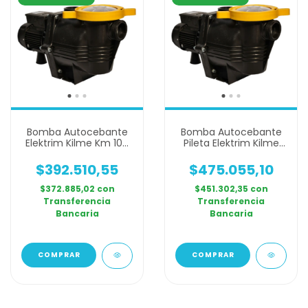
Bomba Autocebante
Bomba Autocebante
Elektrim Kilme Km 100
Pileta Elektrim Kilme
Monofasica 1 Hp
Km200 Trifasica 2 Hp
$392.510,55
$475.055,10
$372.885,02
con
$451.302,35
con
Transferencia
Transferencia
Bancaria
Bancaria