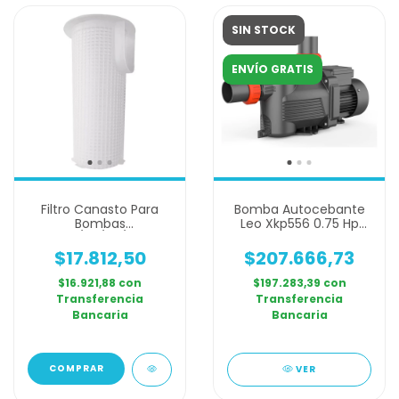
SIN STOCK
ENVÍO GRATIS
Filtro Canasto Para
Bomba Autocebante
Bombas
Leo Xkp556 0.75 Hp
Pl33/50/75/100
Piscina
$17.812,50
$207.666,73
$16.921,88
con
$197.283,39
con
Transferencia
Transferencia
Bancaria
Bancaria
VER