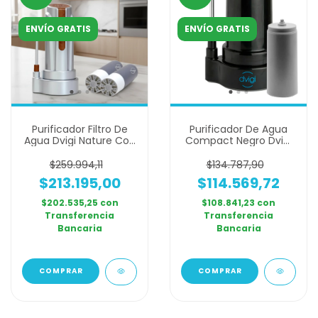
ENVÍO GRATIS
ENVÍO GRATIS
Purificador Filtro De
Purificador De Agua
Agua Dvigi Nature Con
Compact Negro Dvigi
2 Repuestos
+ Repuesto Filtro
$259.994,11
$134.787,90
$213.195,00
$114.569,72
$202.535,25
con
$108.841,23
con
Transferencia
Transferencia
Bancaria
Bancaria
COMPRAR