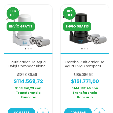
38
%
18
%
OFF
OFF
ENVÍO GRATIS
ENVÍO GRATIS
Purificador De Agua
Combo Purificador De
Dvigi Compact Blanco
Agua Dvigi Compact +
+ 2 Filtros Extra
2 Filtros Repuesto
$185.086,59
$185.086,59
$114.569,72
$151.771,00
$108.841,23
con
$144.182,45
con
Transferencia
Transferencia
Bancaria
Bancaria
COMPRAR
COMPRAR