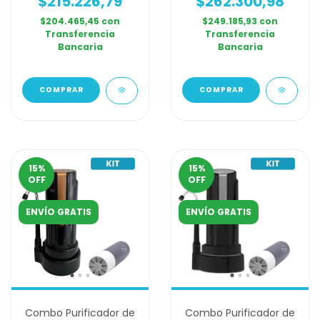
$215.226,79
$262.300,98
Adicionales
$204.465,45
con
$249.185,93
con
Transferencia
Transferencia
Bancaria
Bancaria
COMPRAR
COMPRAR
15
%
15
%
OFF
OFF
ENVÍO GRATIS
ENVÍO GRATIS
Combo Purificador de
Combo Purificador de