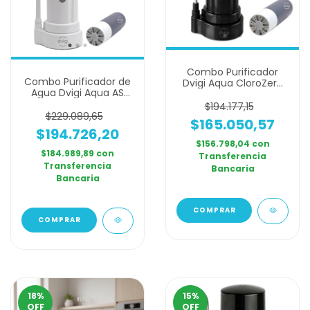
Combo Purificador
Combo Purificador de
Dvigi Aqua CloroZero
Agua Dvigi Aqua AS
Negro + 1 Filtros
Arsenic Safe Anti
Adicional
$194.177,15
Arsénico Blanco y
$229.089,65
$165.050,57
Plateado + 1 Filtro
$194.726,20
Adicional
$156.798,04
con
$184.989,89
con
Transferencia
Transferencia
Bancaria
Bancaria
COMPRAR
18
%
15
%
OFF
OFF