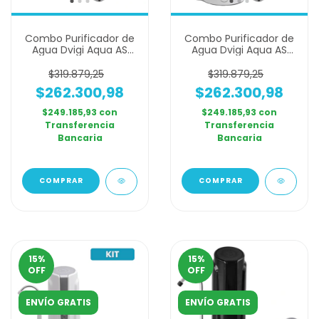
Combo Purificador de
Combo Purificador de
Agua Dvigi Aqua AS
Agua Dvigi Aqua AS
Arsenic Safe Anti
Arsenic Safe Anti
Arsénico Negro y
Arsénico Blanco y
$319.879,25
$319.879,25
Plateado + 2 Filtros
Plateado + 2 Filtros
$262.300,98
$262.300,98
Adicionales
Adicionales
$249.185,93
con
$249.185,93
con
Transferencia
Transferencia
Bancaria
Bancaria
COMPRAR
COMPRAR
15
%
15
%
OFF
OFF
ENVÍO GRATIS
ENVÍO GRATIS