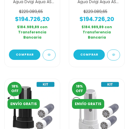
Agua Dvigi Aqua AS
Agua Dvigi Aqua AS
Arsenic Safe Anti
Arsenic Safe Anti
Arsénico Negro y
Arsénico Negro y
$229.089,65
$229.089,65
Dorado + 1 Filtro
Plateado + 1 Filtro
$194.726,20
$194.726,20
Adicional
Adicional
$184.989,89
con
$184.989,89
con
Transferencia
Transferencia
Bancaria
Bancaria
COMPRAR
COMPRAR
18
%
18
%
OFF
OFF
ENVÍO GRATIS
ENVÍO GRATIS