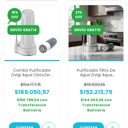
15
%
21
%
OFF
OFF
ENVÍO GRATIS
ENVÍO GRATIS
Combo Purificador
Purificador Filtro De
Dvigi Aqua CloroZero
Agua Dvigi Aqua
Blanco + 1 Filtro
Nature Con Repuesto
Adicional
$194.177,15
$191.699,55
$165.050,57
$152.213,75
$156.798,04
con
$144.603,06
con
Transferencia
Transferencia
Bancaria
Bancaria
COMPRAR
COMPRAR