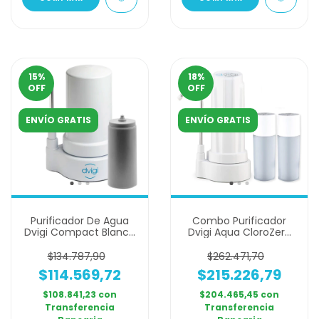
15
%
18
%
OFF
OFF
ENVÍO GRATIS
ENVÍO GRATIS
Purificador De Agua
Combo Purificador
Dvigi Compact Blanco
Dvigi Aqua CloroZero
+ Repuesto Filtro
Blanco + 2 Filtros
Adicionales
$134.787,90
$262.471,70
$114.569,72
$215.226,79
$108.841,23
con
$204.465,45
con
Transferencia
Transferencia