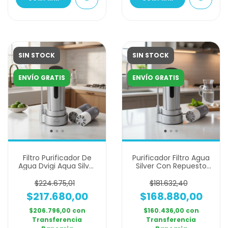
SIN STOCK
SIN STOCK
ENVÍO GRATIS
ENVÍO GRATIS
Filtro Purificador De
Purificador Filtro Agua
Agua Dvigi Aqua Silver
Silver Con Repuesto
+2 Repuestos
Dvigi - Plateado
$224.675,01
$181.632,40
$217.680,00
$168.880,00
$206.796,00
con
$160.436,00
con
Transferencia
Transferencia