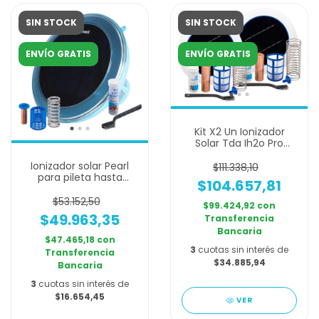
SIN STOCK
SIN STOCK
ENVÍO GRATIS
ENVÍO GRATIS
Kit X2 Un Ionizador
Solar Tda Ih2o Pro
Antisarro 150.000lt
Ionizador solar Pearl
$111.338,10
para pileta hasta
$104.657,81
100.000 L - Boya anti
cloro, sarro y bacterias
$53.152,50
$99.424,92
con
$49.963,35
Transferencia
Bancaria
$47.465,18
con
3
cuotas sin interés de
Transferencia
$34.885,94
Bancaria
3
cuotas sin interés de
$16.654,45
VER