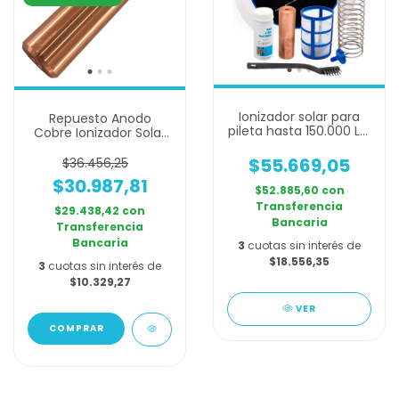
Ionizador solar para
Repuesto Anodo
pileta hasta 150.000 L -
Cobre Ionizador Solar
Boya anti sarro y
Universal 8cm
bacterias
$55.669,05
$36.456,25
$30.987,81
$52.885,60
con
Transferencia
$29.438,42
con
Bancaria
Transferencia
Bancaria
3
cuotas sin interés de
$18.556,35
3
cuotas sin interés de
$10.329,27
VER