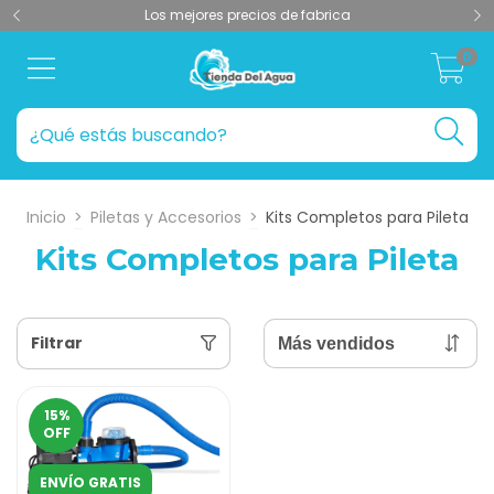
Los mejores precios de fabrica
0
Inicio
>
Piletas y Accesorios
>
Kits Completos para Pileta
Kits Completos para Pileta
Filtrar
15
%
OFF
ENVÍO GRATIS