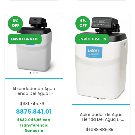
6
%
6
%
OFF
OFF
ENVÍO GRATIS
ENVÍO GRATIS
Ablandador de Agua
Tienda Del Agua L-
SOFT LITE Automático
- Para Agua Dura
$931.745,76
$875.841,01
Ablandador de Agua
Tienda Del Agua L-
$832.048,96
con
SOFT Automático -
Transferencia
Para Agua Dura
$1.083.886,35
Bancaria