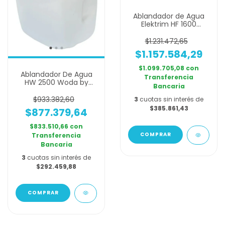
Ablandador de Agua
Elektrim HF 1600
Automático - Para
Agua Dura
$1.231.472,65
$1.157.584,29
$1.099.705,08
con
Ablandador De Agua
Transferencia
HW 2500 Woda by
Bancaria
Elektrim - Control de
Regeneracion por
$933.382,60
3
cuotas sin interés de
Timer
$385.861,43
$877.379,64
$833.510,66
con
Transferencia
Bancaria
3
cuotas sin interés de
$292.459,88