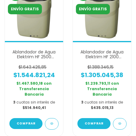
ENVÍO GRATIS
ENVÍO GRATIS
Ablandador de Agua
Ablandador de Agua
Elektrim HF 2500
Elektrim HF 2100
Automático - Alta
Automático - Para
Dureza
Agua Dura
$1.643.426,85
$1.388.346,15
$1.544.821,24
$1.305.045,38
$1.467.580,18
con
$1.239.793,11
con
Transferencia
Transferencia
Bancaria
Bancaria
3
cuotas sin interés de
3
cuotas sin interés de
$514.940,41
$435.015,13