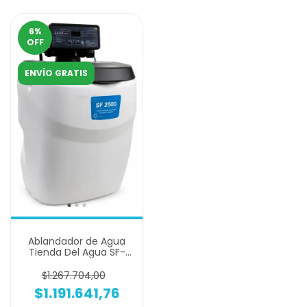
6
%
OFF
ENVÍO GRATIS
Ablandador de Agua
Tienda Del Agua SF-
2500 Automático -
Alta Dureza
$1.267.704,00
$1.191.641,76