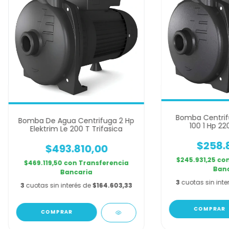
Bomba Centrifu
Bomba De Agua Centrifuga 2 Hp
100 1 Hp 22
Elektrim Le 200 T Trifasica
$258.
$493.810,00
$245.931,25
co
$469.119,50
con
Transferencia
Banc
Bancaria
3
cuotas sin inte
3
cuotas sin interés de
$164.603,33
COMPRAR
COMPRAR